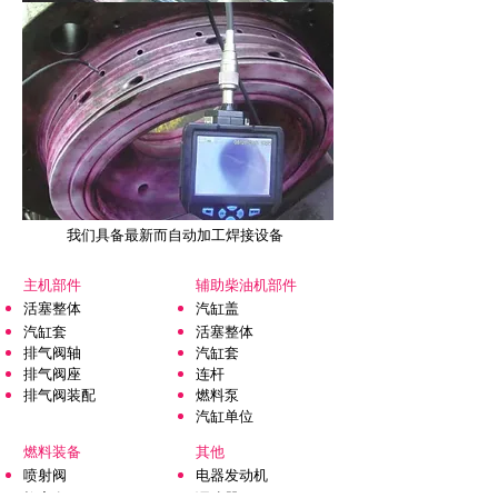
我们具备最新而自动加工焊接设备
主机部件
辅助柴油机部件
活塞整体
汽缸盖
汽缸套
活塞整体
排气阀轴
汽缸套
排气阀座
连杆
排气阀装配
燃料泵
汽缸单位
燃料装备
其他
喷射阀
电器发动机