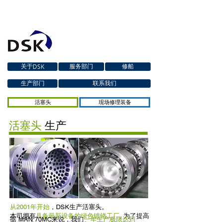
关于DSK
服务部门
修船
生产部门
联系我们
活塞头
现场修理装备
活塞头
生产
从2001年开始
，DSK生产活塞头。
本司拥有
具备最新设备的绿色镀铬工厂
, 为了提高
据 MAN 70MC来说，我们
一年生产极限达到