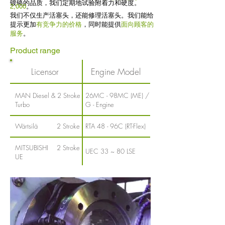
镀铬的品质，我们定期地试验附着力和硬度。
2,000
。
我们不仅生产活塞头，还能修理活塞头。我们能给
提示更加
有竞争力的价格
，同时能提供
面向顾客的
服务
。
Product range
Licensor
Engine Model
MAN Diesel &
2 Stroke
26MC - 98MC (ME) /
Turbo
G - Engine
Wärtsilä
2 Stroke
RTA 48 - 96C (RT-Flex)
MITSUBISHI
2 Stroke
UEC 33 ~ 80 LSE
UE