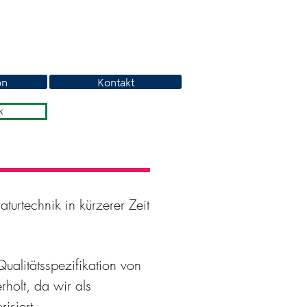
on
Kontakt
k
aturtechnik in kürzerer Zeit
ualitätsspezifikation von
rholt, da wir als
isiert