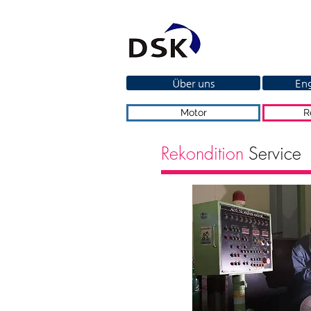
Über uns
Eng
Motor
R
Rekondition
Service