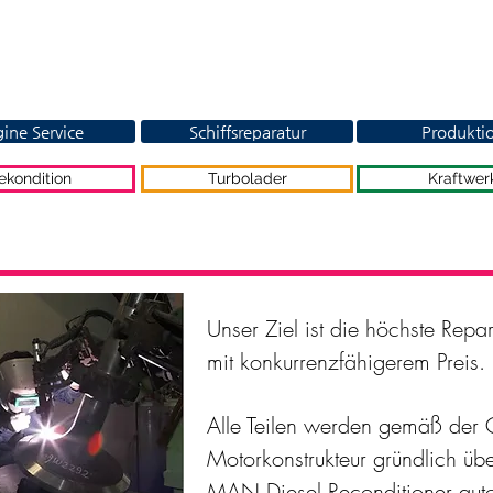
ine Service
Schiffsreparatur
Produkti
ekondition
Turbolader
Kraftwer
Unser Ziel ist die höchste Repar
mit konkurrenzfähigerem Preis.
Alle Teilen werden gemäß der Q
Motorkonstrukteur gründlich übe
MAN Diesel Reconditioner autor