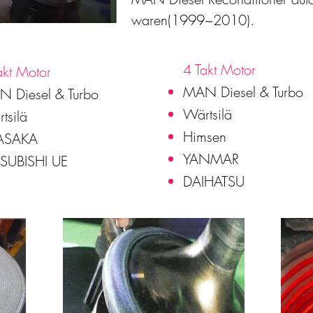
waren(1999~2010).
4 Takt Motor
akt Motor
MAN Diesel & Turbo
 Diesel & Turbo
Wärtsilä
tsilä
Himsen
ASAKA
YANMAR
SUBISHI UE
DAIHATSU