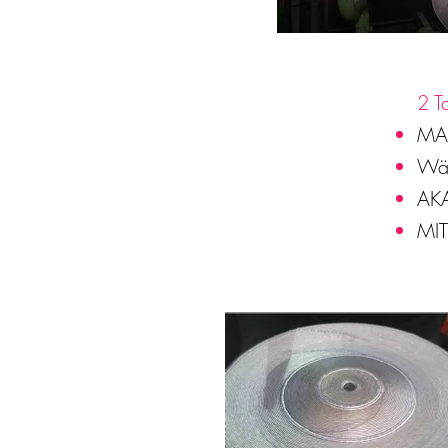
2 T
MAN
Wär
AK
MIT