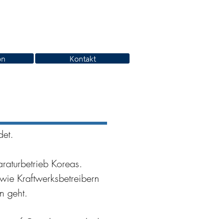
on
Kontakt
et.
raturbetrieb Koreas.
wie Kraftwerksbetreibern
n geht.