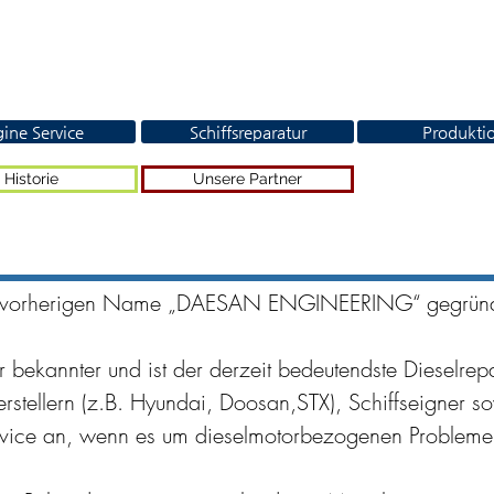
ine Service
Schiffsreparatur
Produkti
Historie
Unsere Partner
r vorherigen Name „DAESAN ENGINEERING“ gegründ
ekannter und ist der derzeit bedeutendste Dieselrepa
stellern (z.B. Hyundai, Doosan,STX), Schiffseigner so
vice an, wenn es um dieselmotorbezogenen Probleme