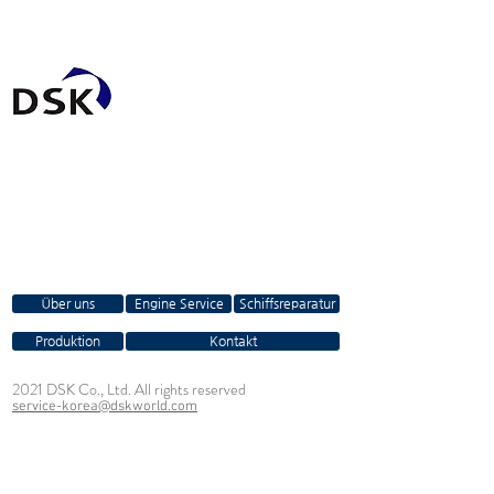
Über uns
Engine Service
Schiffsreparatur
Produktion
Kontakt
2021 DSK Co., Ltd. All rights reserved
service-korea@dskworld.com