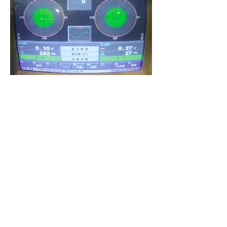
DSK war autorisierte Service Werkstatt für
MAN Turbolader zw. 2006~2011.
Unsere Wuchtmaschine(Marke:
Nagashima-Schenk) ist einsetzbar für alle
2 & 4 Takt Turbolader und geeignet für
alle Marken inkl. MAN Turbolader.