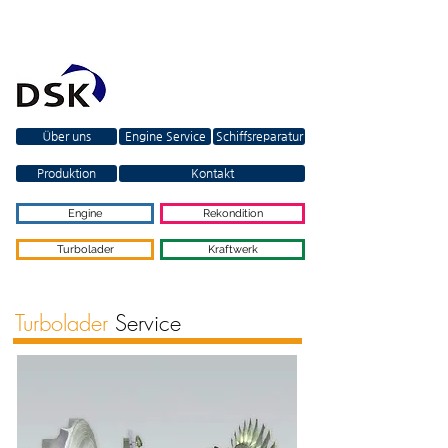
Über uns
Engine Service
Schiffsreparatur
Produktion
Kontakt
Engine
Rekondition
Turbolader
Kraftwerk
Turbolader
Service