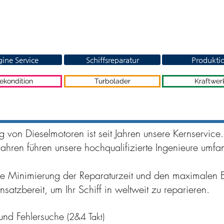
ine Service
Schiffsreparatur
Produkti
ekondition
Turbolader
Kraftwer
 von Dieselmotoren ist seit Jahren unsere Kernservice.
Jahren führen unsere hochqualifizierte Ingenieure umfa
ie Minimierung der Reparaturzeit und den maximalen E
nsatzbereit, um Ihr Schiff in weltweit zu reparieren.
und Fehlersuche
(2&4 Takt)