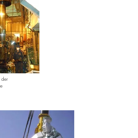
 der
ne