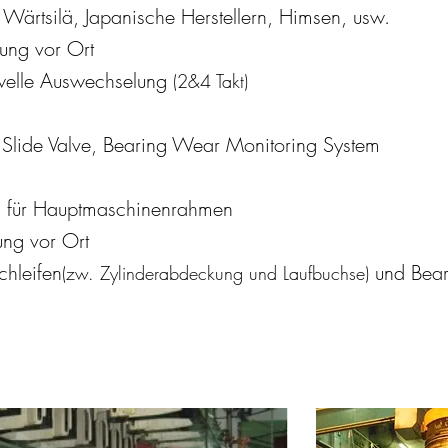
Wärtsilä, Japanische Herstellern, Himsen, usw.
zung vor Ort
welle Auswechselung
(2&4 Takt)
l Slide Valve, Bearing Wear Monitoring System
n für Hauptmaschinenrahmen
ung vor Ort
hleifen
und Bearb
(zw. Zylinderabdeckung und Laufbuchse)