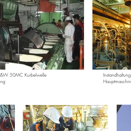
&W 50MC Kurbelwelle
Instandhaltung
ung
Hauptmaschi