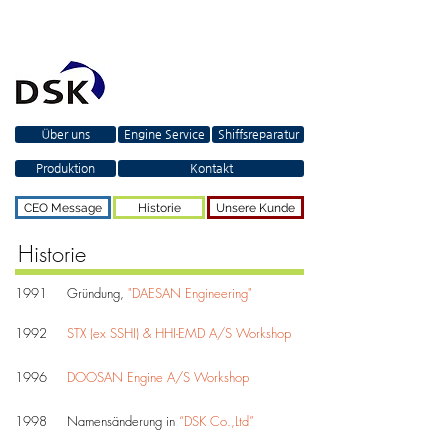
Über uns
Engine Service
Shiffsreparatur
Produktion
Kontakt
CEO Message
Historie
Unsere Kunde
Historie
1991 Gründung,
"DAESAN Engineering"
1992
STX (ex SSHI) & HHI-EMD A/S Workshop
1996
DOOSAN Engine A/S Workshop
1998 Namensänderung in
“DSK Co.,Ltd”