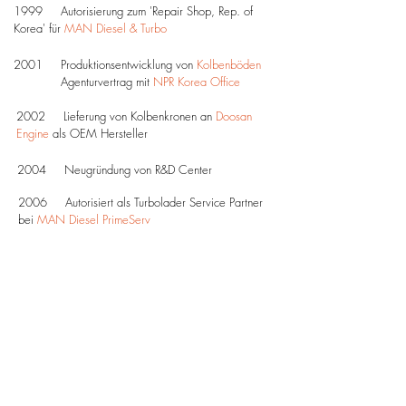
1999 Autorisierung zum 'Repair Shop, Rep. of
Korea' für
MAN Diesel & Turbo
2001 Produktionsentwicklung von
Kolbenböden
Agenturvertrag mit
NPR Korea Office
2002 Lieferung von Kolbenkronen an
Doosan
Engine
als OEM Hersteller
2004 Neugründung von R&D Center
2006
Autorisiert als Turbolader Service Partner
bei
MAN Diesel PrimeServ
2007 Lieferung von Kolbenkronen an
Vormontage Werkstatt von
Doosan Engine
2011 Service Partnership mit
Wärtsilä Korea
2014 Eröffnung eines
n
euen Werk
in Mieum
Industriepark für
Produktion
2015 Geliefert unser "
Wellensystem
" an STX für
Marine Proj. (CPP Spin Test)