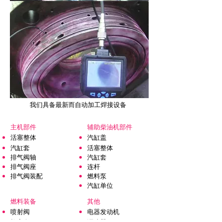
我们具备最新而自动加工焊接设备
主机部件
辅助柴油机部件
活塞整体
汽缸盖
汽缸套
活塞整体
排气阀轴
汽缸套
排气阀座
连杆
排气阀装配
燃料泵
汽缸单位
燃料装备
其他
喷射阀
电器发动机